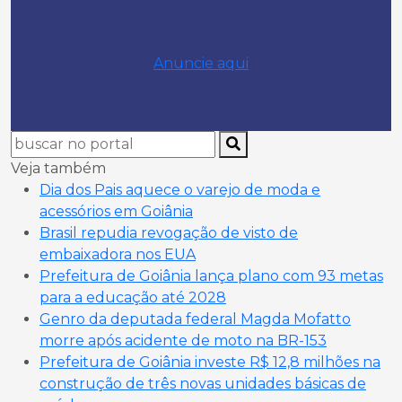
Anuncie aqui
Veja também
Dia dos Pais aquece o varejo de moda e
acessórios em Goiânia
Brasil repudia revogação de visto de
embaixadora nos EUA
Prefeitura de Goiânia lança plano com 93 metas
para a educação até 2028
Genro da deputada federal Magda Mofatto
morre após acidente de moto na BR-153
Prefeitura de Goiânia investe R$ 12,8 milhões na
construção de três novas unidades básicas de