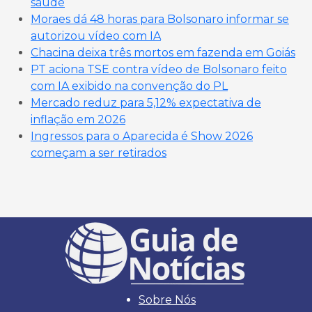
saúde
Moraes dá 48 horas para Bolsonaro informar se
autorizou vídeo com IA
Chacina deixa três mortos em fazenda em Goiás
PT aciona TSE contra vídeo de Bolsonaro feito
com IA exibido na convenção do PL
Mercado reduz para 5,12% expectativa de
inflação em 2026
Ingressos para o Aparecida é Show 2026
começam a ser retirados
Sobre Nós