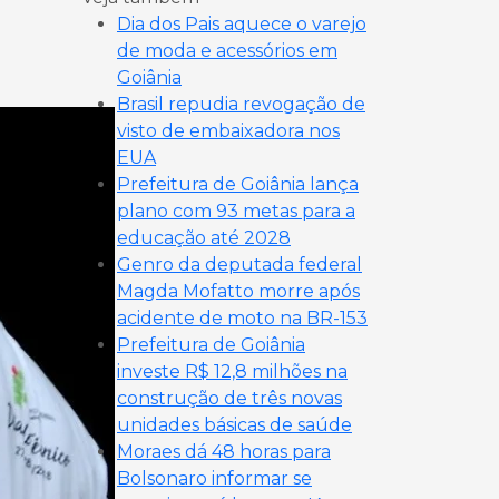
Dia dos Pais aquece o varejo
de moda e acessórios em
Goiânia
Brasil repudia revogação de
visto de embaixadora nos
EUA
Prefeitura de Goiânia lança
plano com 93 metas para a
educação até 2028
Genro da deputada federal
Magda Mofatto morre após
acidente de moto na BR-153
Prefeitura de Goiânia
investe R$ 12,8 milhões na
construção de três novas
unidades básicas de saúde
Moraes dá 48 horas para
Bolsonaro informar se