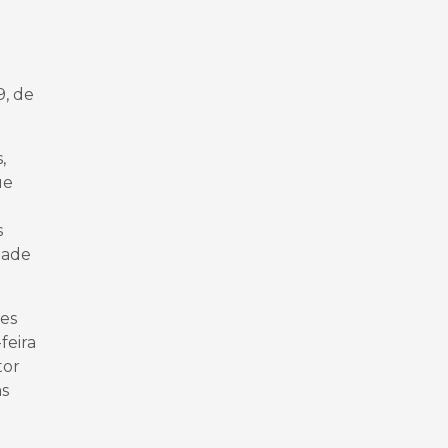
9, de
,
ue
s
dade
ões
feira
tor
as