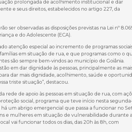
uação prolongada de acolhimento institucional e dar
ente e seus direitos, estabelecidos no artigo 227, da
 ser observadas as disposições previstas na Lei nº 8.06
Criança e do Adolescente (ECA).
dado atenção especial ao incremento de programas sociais
 famílias em situação de rua, e que programas como o q
entes são sempre bem-vindos ao município de Goiânia.
tão em dar dignidade às pessoas, principalmente as mai
 para dar mais dignidade, acolhimento, saúde e oportuni
essa triste situação”, destacou.
 da rede de apoio às pessoas em situação de rua, com aç
roteção social, programa que teve início nesta segunda-
o, há um abrigo emergencial que passa a funcionar no Se
s e mulheres em situação de vulnerabilidade durante 
 local vai funcionar todos os dias, das 20h às 8h, com