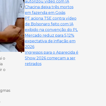
autorizou vídeo com IA
Chacina deixa três mortos
em fazenda em Goiás
PT aciona TSE contra vídeo
de Bolsonaro feito com IA
exibido na convenção do PL
Mercado reduz para 5,12%
expectativa de inflação em
2026
Ingressos para o Aparecida é
Show 2026 começam a ser
i o
retirados
ia
r o
digmas
e