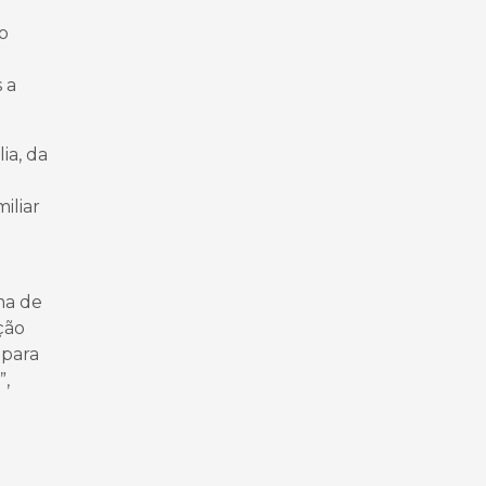
 o
 a
ia, da
iliar
ma de
ção
 para
”,