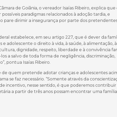
âmara de Goiânia, o vereador Isaías Ribeiro, explica que
possíveis paradigmas relacionados à adoção tardia, e
 pare dirimir a insegurança por parte dos pretendentes
ral estabelece, em seu artigo 227, que é dever da famíl
 e adolescente o direito à vida, à saúde, à alimentação, à
cultura, dignidade, respeito, liberdade e à convivência fam
cá-los a salvo de toda forma de negligência, discriminação,
”, pontua Isaías Ribeiro.
te de quem pretende adotar crianças e adolescentes aci
ama se faz necessário. “Somente através da conscientiza
de incentivo, nesse sentido, é que poderemos contribuir
tária a partir de três anos possam encontrar uma família