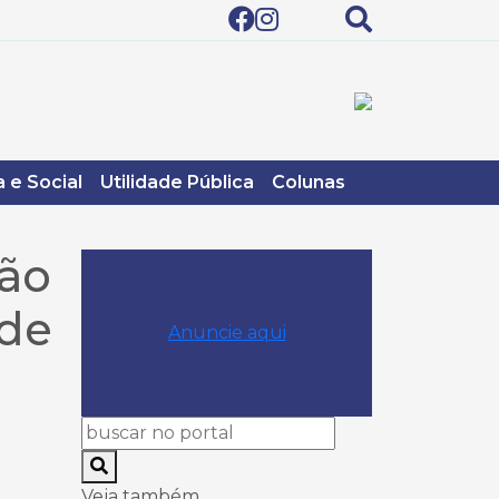
 e Social
Utilidade Pública
Colunas
ção
 de
Anuncie aqui
Veja também