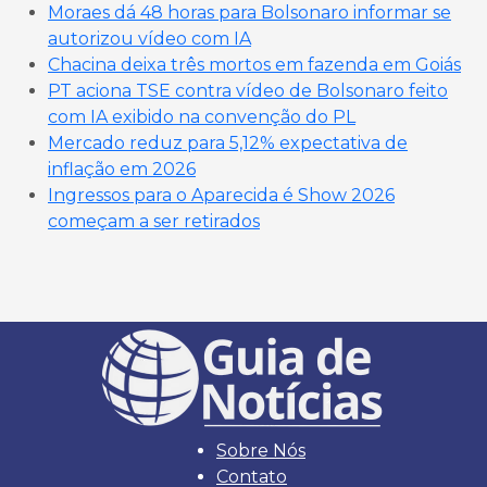
Moraes dá 48 horas para Bolsonaro informar se
autorizou vídeo com IA
Chacina deixa três mortos em fazenda em Goiás
PT aciona TSE contra vídeo de Bolsonaro feito
com IA exibido na convenção do PL
Mercado reduz para 5,12% expectativa de
inflação em 2026
Ingressos para o Aparecida é Show 2026
começam a ser retirados
Sobre Nós
Contato