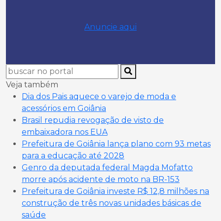
Anuncie aqui
Veja também
Dia dos Pais aquece o varejo de moda e
acessórios em Goiânia
Brasil repudia revogação de visto de
embaixadora nos EUA
Prefeitura de Goiânia lança plano com 93 metas
para a educação até 2028
Genro da deputada federal Magda Mofatto
morre após acidente de moto na BR-153
Prefeitura de Goiânia investe R$ 12,8 milhões na
construção de três novas unidades básicas de
saúde