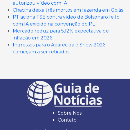
autorizou vídeo com IA
Chacina deixa três mortos em fazenda em Goiás
PT aciona TSE contra vídeo de Bolsonaro feito
com IA exibido na convenção do PL
Mercado reduz para 5,12% expectativa de
inflação em 2026
Ingressos para o Aparecida é Show 2026
começam a ser retirados
Sobre Nós
Contato