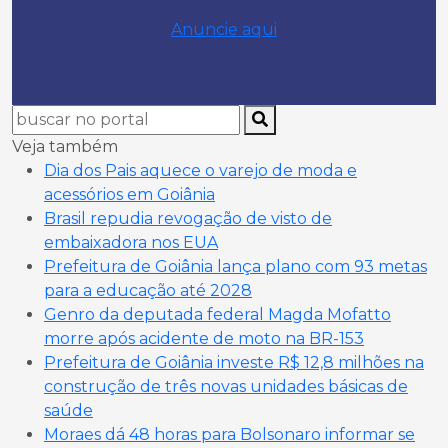
Anuncie aqui
Veja também
Dia dos Pais aquece o varejo de moda e
acessórios em Goiânia
Brasil repudia revogação de visto de
embaixadora nos EUA
Prefeitura de Goiânia lança plano com 93 metas
para a educação até 2028
Genro da deputada federal Magda Mofatto
morre após acidente de moto na BR-153
Prefeitura de Goiânia investe R$ 12,8 milhões na
construção de três novas unidades básicas de
saúde
Moraes dá 48 horas para Bolsonaro informar se