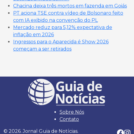
Chacina deixa três mortos em fazenda em Goiás
PT aciona TSE contra vídeo de Bolsonaro feito
com IA exibido na convenção do PL
Mercado reduz para 5,12% expectativa de
inflação em 2026
Ingressos para o Aparecida é Show 2026
começam a ser retirados
Sobre Nós
Contato
© 2026. Jornal Guia de Notícias.