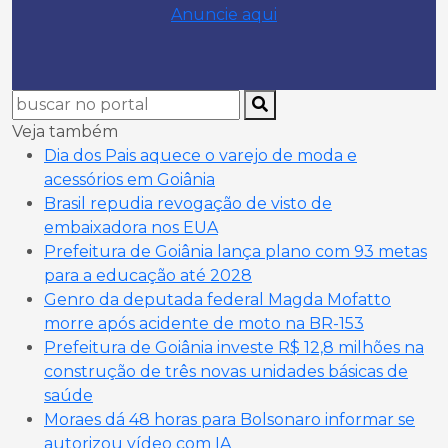
Anuncie aqui
Veja também
Dia dos Pais aquece o varejo de moda e
acessórios em Goiânia
Brasil repudia revogação de visto de
embaixadora nos EUA
Prefeitura de Goiânia lança plano com 93 metas
para a educação até 2028
Genro da deputada federal Magda Mofatto
morre após acidente de moto na BR-153
Prefeitura de Goiânia investe R$ 12,8 milhões na
construção de três novas unidades básicas de
saúde
Moraes dá 48 horas para Bolsonaro informar se
autorizou vídeo com IA