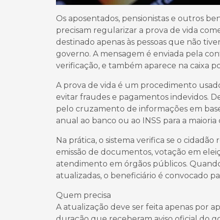
Os aposentados, pensionistas e outros ben
precisam regularizar a prova de vida com
destinado apenas às pessoas que não tive
governo. A mensagem é enviada pela conta 
verificação, e também aparece na caixa pos
A prova de vida é um procedimento usado p
evitar fraudes e pagamentos indevidos. D
pelo cruzamento de informações em base
anual ao banco ou ao INSS para a maioria
Na prática, o sistema verifica se o cidad
emissão de documentos, votação em eleiçõ
atendimento em órgãos públicos. Quand
atualizadas, o beneficiário é convocado
Quem precisa
A atualização deve ser feita apenas por ap
duração que receberam aviso oficial d