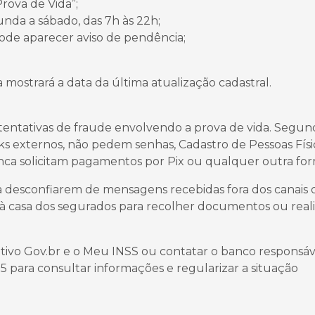
Prova de Vida”;
nda a sábado, das 7h às 22h;
pode aparecer aviso de pendência;
a mostrará a data da última atualização cadastral.
 tentativas de fraude envolvendo a prova de vida. Segun
nks externos, não pedem senhas, Cadastro de Pessoas Físi
nca solicitam pagamentos por Pix ou qualquer outra for
 desconfiarem de mensagens recebidas fora dos canais of
 à casa dos segurados para recolher documentos ou reali
ativo Gov.br e o Meu INSS ou contatar o banco responsáv
5 para consultar informações e regularizar a situação