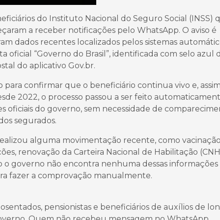
eficiários do Instituto Nacional do Seguro Social (INSS) 
eçaram a receber notificações pelo WhatsApp. O aviso é
ram dados recentes localizados pelos sistemas automátic
oficial “Governo do Brasil”, identificada com selo azul 
tal do aplicativo Gov.br.
ara confirmar que o beneficiário continua vivo e, assim
esde 2022, o processo passou a ser feito automaticamen
s oficiais do governo, sem necessidade de comparecime
 dos segurados.
ão realizou alguma movimentação recente, como vacinação
es, renovação da Carteira Nacional de Habilitação (CNH
o o governo não encontra nenhuma dessas informações
 para fazer a comprovação manualmente.
osentados, pensionistas e beneficiários de auxílios de lo
o governo. Quem não recebeu mensagem no WhatsApp,