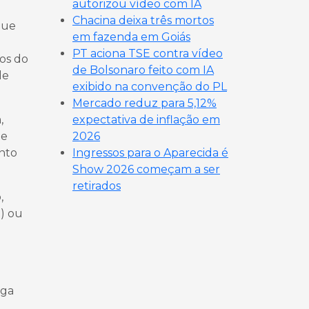
autorizou vídeo com IA
Chacina deixa três mortos
que
em fazenda em Goiás
PT aciona TSE contra vídeo
os do
de Bolsonaro feito com IA
de
exibido na convenção do PL
Mercado reduz para 5,12%
,
expectativa de inflação em
te
2026
nto
Ingressos para o Aparecida é
Show 2026 começam a ser
retirados
,
) ou
nga