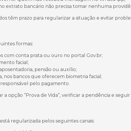
a no extrato bancário não precisa tomar nenhuma providê
os têm prazo para regularizar a situação e evitar probl
guintes formas:
os com conta prata ou ouro no portal Gov.br;
mento facial;
aposentadoria, pensão ou auxílio;
ira, nos bancos que oferecem biometria facial;
 responsável pelo pagamento.
r a opção “Prova de Vida”, verificar a pendência e seguir
 está regularizada pelos seguintes canais: