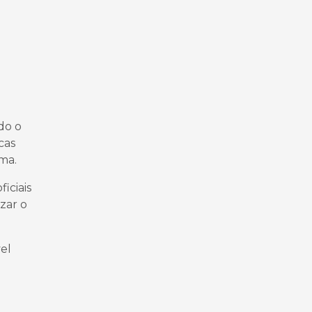
do o
cas
ma.
iciais
zar o
el