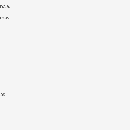
ncia.
emas
 as