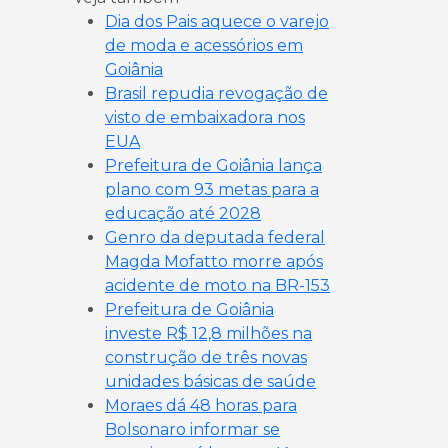
Dia dos Pais aquece o varejo
de moda e acessórios em
Goiânia
Brasil repudia revogação de
visto de embaixadora nos
EUA
Prefeitura de Goiânia lança
plano com 93 metas para a
educação até 2028
Genro da deputada federal
Magda Mofatto morre após
acidente de moto na BR-153
Prefeitura de Goiânia
investe R$ 12,8 milhões na
construção de três novas
unidades básicas de saúde
Moraes dá 48 horas para
Bolsonaro informar se