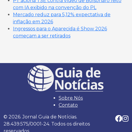
PT aciona TSE contra vídeo de Bolsonaro feito
com IA exibido na convenção do PL
Mercado reduz para 5,12% expectativa de
inflação em 2026
Ingressos para o Aparecida é Show 2026
começam a ser retirados
Sobre Nós
Contato
© 2026. Jornal Guia de Notícias.
28.439.575/0001-24. Todos os direitos
reservados.