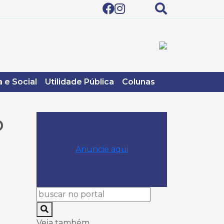
 e Social
Utilidade Pública
Colunas
o
Anuncie aqui
Veja também