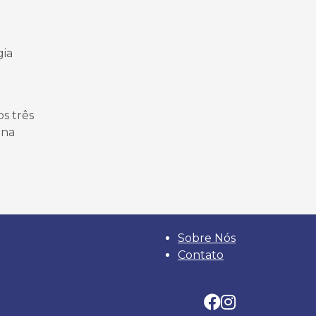
gia
os três
 na
Sobre Nós
Contato