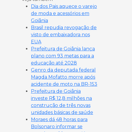
Dia dos Pais aquece o varejo
de moda e acessórios em
Goiânia
Brasil repudia revogação de
visto de embaixadora nos
EUA
Prefeitura de Goiânia lança
plano com 93 metas para a
educação até 2028
Genro da deputada federal
Magda Mofatto morre após
acidente de moto na BR-153
Prefeitura de Goiânia
investe R$ 12,8 milhões na
construção de três novas
unidades básicas de saúde
Moraes dá 48 horas para
Bolsonaro informar se