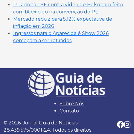
PT aciona TSE contra vídeo de Bolsonaro feito
com IA exibido na convenção do PL
Mercado reduz para 5,12% expectativa de
inflação em 2026
Ingressos para o Aparecida é Show 2026
começam a ser retirados
Sobre Nós
Contato
© 2026. Jornal Guia de Notícias.
28.439.575/0001-24. Todos os direitos