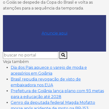
o Goiás se despede da Copa do Brasil e volta as
atenções para a sequência da temporada.
Anuncie aqui
Veja também
Dia dos Pais aquece o varejo de moda e
acessórios em Goiânia
Brasil repudia revogação de visto de
embaixadora nos EUA
Prefeitura de Goiânia lança plano com 93 metas
para a educação até 2028
Genro da deputada federal Magda Mofatto
morre após acidente de moto na BR-153