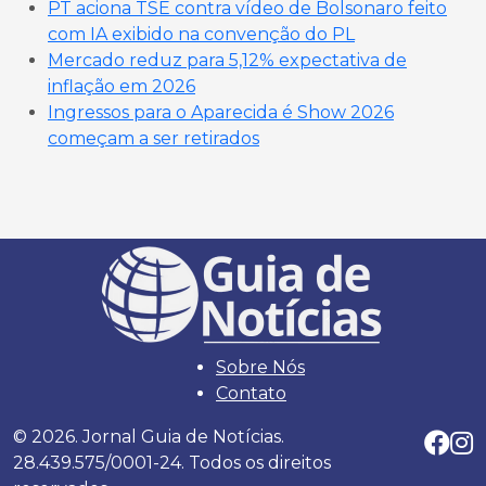
PT aciona TSE contra vídeo de Bolsonaro feito
com IA exibido na convenção do PL
Mercado reduz para 5,12% expectativa de
inflação em 2026
Ingressos para o Aparecida é Show 2026
começam a ser retirados
Sobre Nós
Contato
© 2026. Jornal Guia de Notícias.
28.439.575/0001-24. Todos os direitos