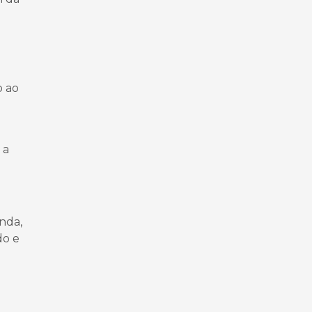
o ao
 a
nda,
do e