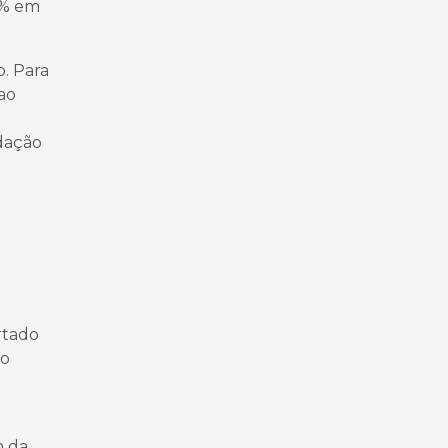
5% em
o. Para
ao
dação
e
rtado
 o
m da