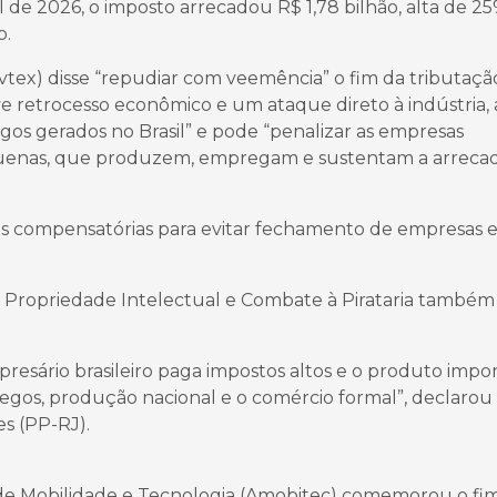
l de 2026, o imposto arrecadou R$ 1,78 bilhão, alta de 2
o.
Abvtex) disse “repudiar com veemência” o fim da tributaçã
e retrocesso econômico e um ataque direto à indústria, 
gos gerados no Brasil” e pode “penalizar as empresas
pequenas, que produzem, empregam e sustentam a arreca
s compensatórias para evitar fechamento de empresas 
 Propriedade Intelectual e Combate à Pirataria também
resário brasileiro paga impostos altos e o produto impo
regos, produção nacional e o comércio formal”, declarou
s (PP-RJ).
ra de Mobilidade e Tecnologia (Amobitec) comemorou o fi