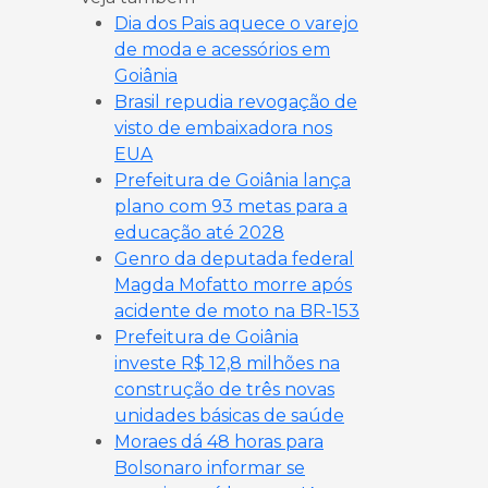
Dia dos Pais aquece o varejo
de moda e acessórios em
Goiânia
Brasil repudia revogação de
visto de embaixadora nos
EUA
Prefeitura de Goiânia lança
plano com 93 metas para a
educação até 2028
Genro da deputada federal
Magda Mofatto morre após
acidente de moto na BR-153
Prefeitura de Goiânia
investe R$ 12,8 milhões na
construção de três novas
unidades básicas de saúde
Moraes dá 48 horas para
Bolsonaro informar se