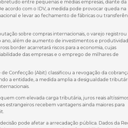
 sobretudo entre pequenas e médias empresas, diante da
De acordo com o IDV, a medida pode provocar queda na
nacional e levar ao fechamento de fábricas ou transferên
butação sobre compras internacionais, o varejo registrou
o ano, além de aumento de investimentos e produtividad
ss border acarretará riscos para a economia, cujas
abilidade das empresas e o emprego de milhares de
l e de Confecção (Abit) classificou a revogação da cobranç
 a entidade, a medida amplia a desigualdade tributár
nternacionais.
rquem com elevada carga tributária, juros reais altíssimo
es estrangeiros recebem vantagens ainda maiores para
t.
cisão pode afetar a arrecadação pública. Dados da Re