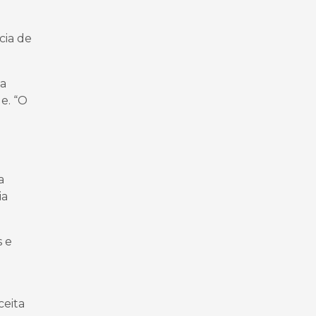
cia de
 a
e. “O
a
ia
s e
ceita