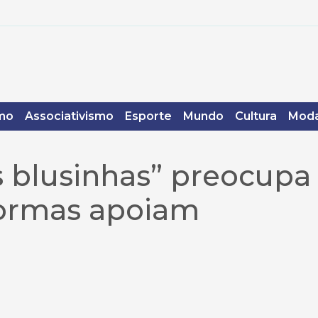
mo
Associativismo
Esporte
Mundo
Cultura
Moda
s blusinhas” preocupa
aformas apoiam