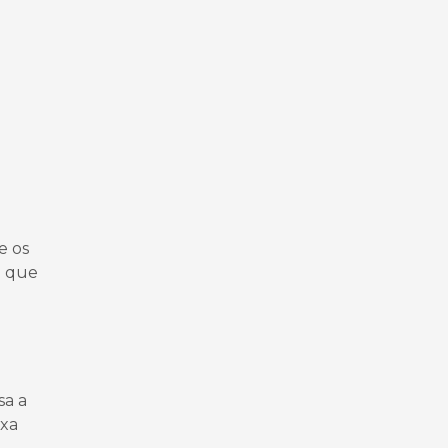
e os
a que
sa a
ixa