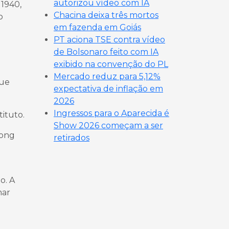
autorizou vídeo com IA
 1940,
Chacina deixa três mortos
o
em fazenda em Goiás
PT aciona TSE contra vídeo
de Bolsonaro feito com IA
exibido na convenção do PL
Mercado reduz para 5,12%
que
expectativa de inflação em
2026
Ingressos para o Aparecida é
ituto.
Show 2026 começam a ser
Hong
retirados
o. A
mar