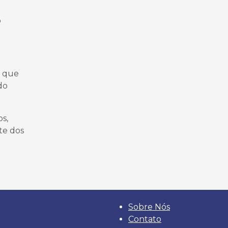
o
a que
do
os,
te dos
Sobre Nós
Contato