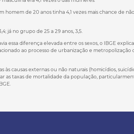
 masculina era 4,1 vezes o das mulheres.
, um homem de 20 anos tinha 4,1 vezes mais chance de nã
,4; já no grupo de 25 a 29 anos, 3,5.
ia essa diferença elevada entre os sexos, o IBGE explic
acionado ao processo de urbanização e metropolização 
as às causas externas ou não naturais (homicídios, suicídi
evar as taxas de mortalidade da população, particularmen
IBGE.