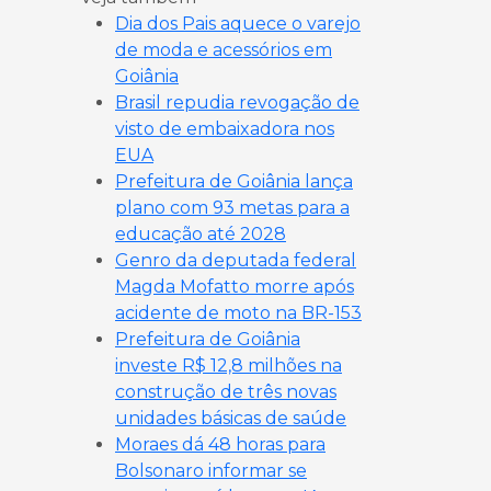
Dia dos Pais aquece o varejo
de moda e acessórios em
Goiânia
Brasil repudia revogação de
visto de embaixadora nos
EUA
Prefeitura de Goiânia lança
plano com 93 metas para a
educação até 2028
Genro da deputada federal
Magda Mofatto morre após
acidente de moto na BR-153
Prefeitura de Goiânia
investe R$ 12,8 milhões na
construção de três novas
unidades básicas de saúde
Moraes dá 48 horas para
Bolsonaro informar se