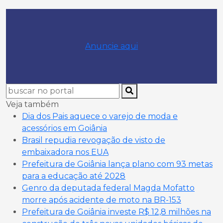
Anuncie aqui
Veja também
Dia dos Pais aquece o varejo de moda e
acessórios em Goiânia
Brasil repudia revogação de visto de
embaixadora nos EUA
Prefeitura de Goiânia lança plano com 93 metas
para a educação até 2028
Genro da deputada federal Magda Mofatto
morre após acidente de moto na BR-153
Prefeitura de Goiânia investe R$ 12,8 milhões na