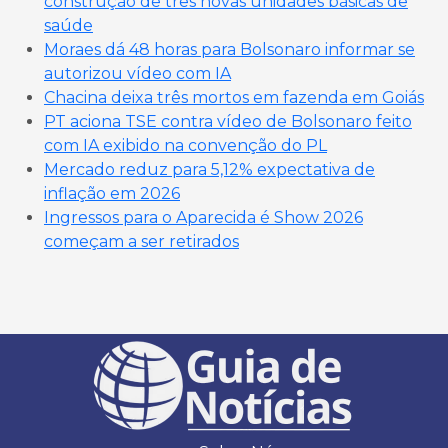
construção de três novas unidades básicas de
saúde
Moraes dá 48 horas para Bolsonaro informar se
autorizou vídeo com IA
Chacina deixa três mortos em fazenda em Goiás
PT aciona TSE contra vídeo de Bolsonaro feito
com IA exibido na convenção do PL
Mercado reduz para 5,12% expectativa de
inflação em 2026
Ingressos para o Aparecida é Show 2026
começam a ser retirados