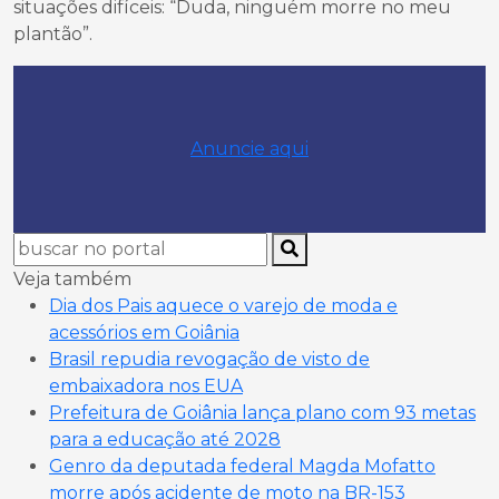
situações difíceis: “Duda, ninguém morre no meu
plantão”.
Anuncie aqui
Veja também
Dia dos Pais aquece o varejo de moda e
acessórios em Goiânia
Brasil repudia revogação de visto de
embaixadora nos EUA
Prefeitura de Goiânia lança plano com 93 metas
para a educação até 2028
Genro da deputada federal Magda Mofatto
morre após acidente de moto na BR-153