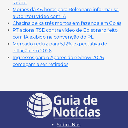
saúde
Moraes dá 48 horas para Bolsonaro informar se
autorizou vídeo com IA
Chacina deixa três mortos em fazenda em Goiás
PT aciona TSE contra vídeo de Bolsonaro feito
com IA exibido na convenção do PL
Mercado reduz para 5,12% expectativa de
inflação em 2026
Ingressos para o Aparecida é Show 2026
começam a ser retirados
Sobre Nós