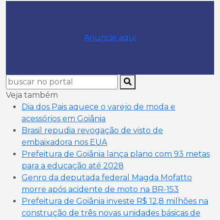
Anuncie aqui
Veja também
Dia dos Pais aquece o varejo de moda e
acessórios em Goiânia
Brasil repudia revogação de visto de
embaixadora nos EUA
Prefeitura de Goiânia lança plano com 93 metas
para a educação até 2028
Genro da deputada federal Magda Mofatto
morre após acidente de moto na BR-153
Prefeitura de Goiânia investe R$ 12,8 milhões na
construção de três novas unidades básicas de