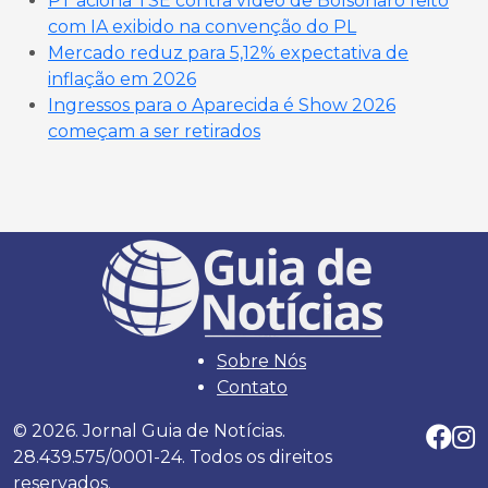
PT aciona TSE contra vídeo de Bolsonaro feito
com IA exibido na convenção do PL
Mercado reduz para 5,12% expectativa de
inflação em 2026
Ingressos para o Aparecida é Show 2026
começam a ser retirados
Sobre Nós
Contato
© 2026. Jornal Guia de Notícias.
28.439.575/0001-24. Todos os direitos
reservados.