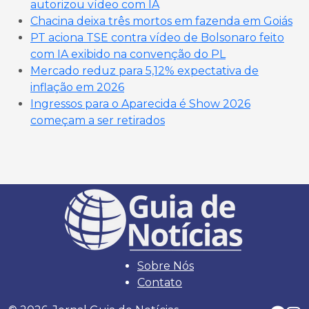
autorizou vídeo com IA
Chacina deixa três mortos em fazenda em Goiás
PT aciona TSE contra vídeo de Bolsonaro feito
com IA exibido na convenção do PL
Mercado reduz para 5,12% expectativa de
inflação em 2026
Ingressos para o Aparecida é Show 2026
começam a ser retirados
Sobre Nós
Contato