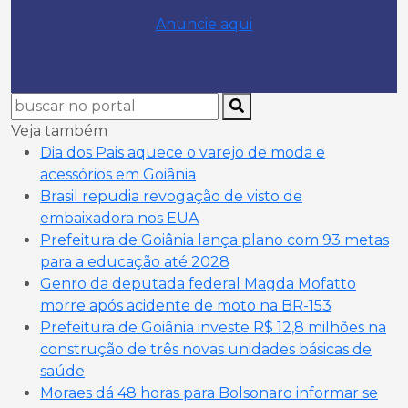
Anuncie aqui
Veja também
Dia dos Pais aquece o varejo de moda e
acessórios em Goiânia
Brasil repudia revogação de visto de
embaixadora nos EUA
Prefeitura de Goiânia lança plano com 93 metas
para a educação até 2028
Genro da deputada federal Magda Mofatto
morre após acidente de moto na BR-153
Prefeitura de Goiânia investe R$ 12,8 milhões na
construção de três novas unidades básicas de
saúde
Moraes dá 48 horas para Bolsonaro informar se