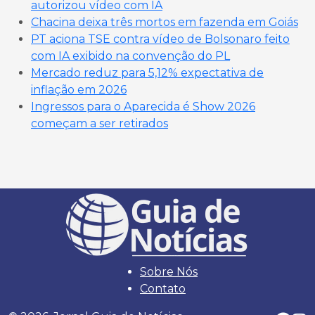
autorizou vídeo com IA
Chacina deixa três mortos em fazenda em Goiás
PT aciona TSE contra vídeo de Bolsonaro feito
com IA exibido na convenção do PL
Mercado reduz para 5,12% expectativa de
inflação em 2026
Ingressos para o Aparecida é Show 2026
começam a ser retirados
Sobre Nós
Contato