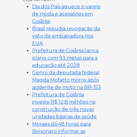
Dia dos Pais aquece o varejo
de moda e acessórios em
Goiânia
Brasil repudia revogação de
visto de embaixadora nos
EUA
Prefeitura de Goiânia lança
plano com 93 metas para a
educação até 2028
Genro da deputada federal
Magda Mofatto morre após
acidente de moto na BR-153
Prefeitura de Goiânia
investe R$ 12,8 milhões na
construção de três novas
unidades básicas de saúde
Moraes dá 48 horas para
Bolsonaro informar se