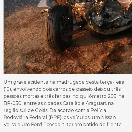
Um grave acidente na madrugada desta terça-feira
(15), envolvendo dois carros de passeio deixou três
pessoas mortas e três feridas, no quilômetro 295, na
BR-050, entre as cidades Catalão e Araguari, na
região sul de Goiás. De acordo com a Polícia
Rodoviária Federal (PRF), os veículos, um Nissan
Versa e um Ford Ecosport, teriam batido de frente.