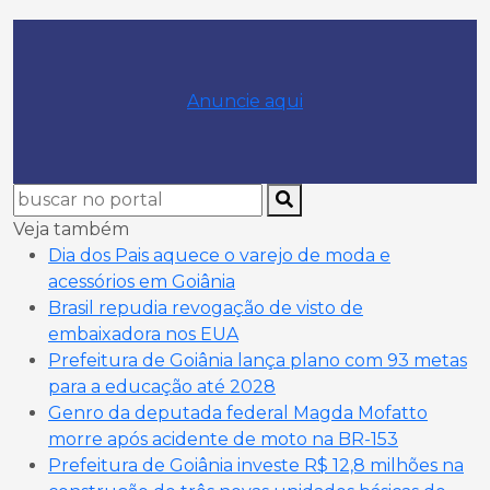
Anuncie aqui
Veja também
Dia dos Pais aquece o varejo de moda e
acessórios em Goiânia
Brasil repudia revogação de visto de
embaixadora nos EUA
Prefeitura de Goiânia lança plano com 93 metas
para a educação até 2028
Genro da deputada federal Magda Mofatto
morre após acidente de moto na BR-153
Prefeitura de Goiânia investe R$ 12,8 milhões na