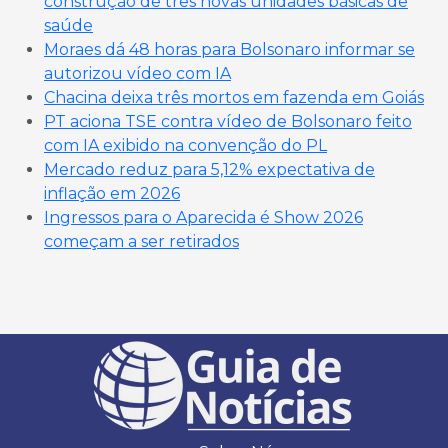
construção de três novas unidades básicas de
saúde
Moraes dá 48 horas para Bolsonaro informar se
autorizou vídeo com IA
Chacina deixa três mortos em fazenda em Goiás
PT aciona TSE contra vídeo de Bolsonaro feito
com IA exibido na convenção do PL
Mercado reduz para 5,12% expectativa de
inflação em 2026
Ingressos para o Aparecida é Show 2026
começam a ser retirados