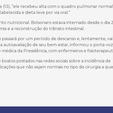
e (13), “ele recebeu alta com o quadro pulmonar normal
abelecida e dieta leve por via oral.”
o nutricional. Bolsonaro estava internado desde o dia 
omia e a reconstrução do trânsito intestinal.
te passará por um período de descanso e, lentamente, vai
a autoavaliação de seu bem-estar, informou o porta-voz
édica da Presidência, com enfermeiros e fisioterapeut
oatos postados nas redes sociais sobre a incidência de
licações que não sejam normais no tipo de cirurgia a qu