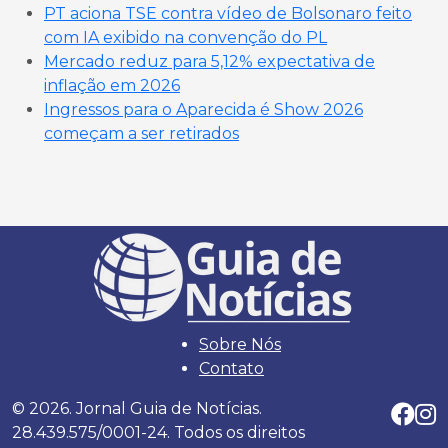
PT aciona TSE contra vídeo de Bolsonaro feito
com IA exibido na convenção do PL
Mercado reduz para 5,12% expectativa de
inflação em 2026
Ingressos para o Aparecida é Show 2026
começam a ser retirados
Sobre Nós
Contato
© 2026. Jornal Guia de Notícias.
28.439.575/0001-24. Todos os direitos