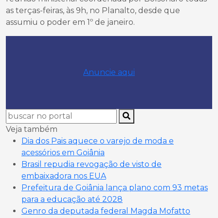
as terças-feiras, às 9h, no Planalto, desde que
assumiu o poder em 1º de janeiro.
Anuncie aqui
Veja também
Dia dos Pais aquece o varejo de moda e
acessórios em Goiânia
Brasil repudia revogação de visto de
embaixadora nos EUA
Prefeitura de Goiânia lança plano com 93 metas
para a educação até 2028
Genro da deputada federal Magda Mofatto