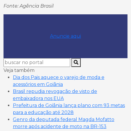
Fonte: Agência Brasil
Anuncie aqui
Veja também
Dia dos Pais aquece o varejo de moda e
acessórios em Goiânia
Brasil repudia revogação de visto de
embaixadora nos EUA
Prefeitura de Goiânia lança plano com 93 metas
para a educação até 2028
Genro da deputada federal Magda Mofatto
morre após acidente de moto na BR-153