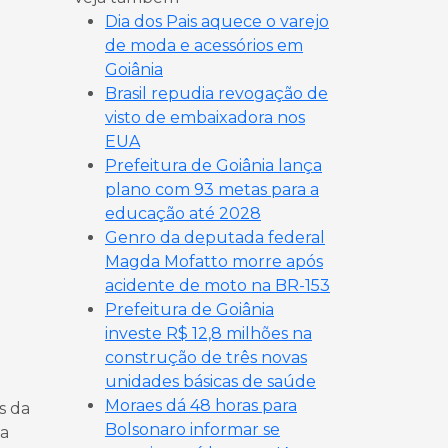
Dia dos Pais aquece o varejo
de moda e acessórios em
Goiânia
Brasil repudia revogação de
visto de embaixadora nos
EUA
Prefeitura de Goiânia lança
plano com 93 metas para a
educação até 2028
Genro da deputada federal
Magda Mofatto morre após
acidente de moto na BR-153
Prefeitura de Goiânia
investe R$ 12,8 milhões na
construção de três novas
unidades básicas de saúde
Moraes dá 48 horas para
s da
Bolsonaro informar se
na