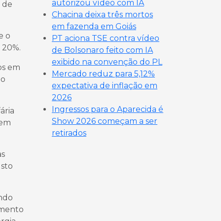
autorizou vídeo com IA
a de
Chacina deixa três mortos
em fazenda em Goiás
e o
PT aciona TSE contra vídeo
 20%.
de Bolsonaro feito com IA
exibido na convenção do PL
os em
Mercado reduz para 5,12%
 o
expectativa de inflação em
2026
Ingressos para o Aparecida é
ária
Show 2026 começam a ser
 em
retirados
as
usto
ando
amento