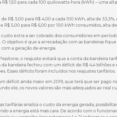
a R$ 1,50 para cada 100 quilowatts-hora (kWh) – uma alt
de R$ 3,00 para R$ 4,00 a cada 100 kWh, alta de 33,3%, 
e R$ 5,00 para R$ 6,00 por 100 kWh consumidos, alta de
do custo extra a ser cobrado dos consumidores em períod
. O objetivo é que a arrecadação com as bandeiras fique
o com a geração de energia.
pitone, o reajuste evitará que a conta da bandeira tarif
ta da bandeira fechou com um déficit de R$ 4,4 bilhões e
s. Esses déficits foram incluídos nos reajustes tarifários.
 um déficit ainda maior em 2019, que terá que ser pago n
undo ele, os novos valores são mais adequados ao real c
 tarifárias sinaliza o custo da energia gerada, possibilit
do a energia está mais cara. De acordo com o funcion