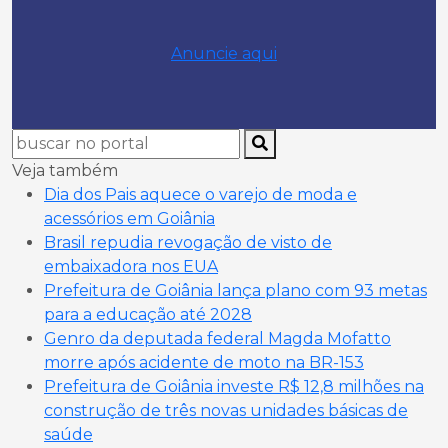
Anuncie aqui
Veja também
Dia dos Pais aquece o varejo de moda e
acessórios em Goiânia
Brasil repudia revogação de visto de
embaixadora nos EUA
Prefeitura de Goiânia lança plano com 93 metas
para a educação até 2028
Genro da deputada federal Magda Mofatto
morre após acidente de moto na BR-153
Prefeitura de Goiânia investe R$ 12,8 milhões na
construção de três novas unidades básicas de
saúde