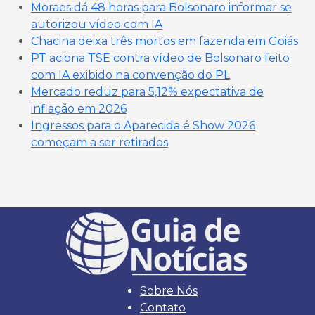
Moraes dá 48 horas para Bolsonaro informar se
autorizou vídeo com IA
Chacina deixa três mortos em fazenda em Goiás
PT aciona TSE contra vídeo de Bolsonaro feito
com IA exibido na convenção do PL
Mercado reduz para 5,12% expectativa de
inflação em 2026
Ingressos para o Aparecida é Show 2026
começam a ser retirados
Sobre Nós
Contato